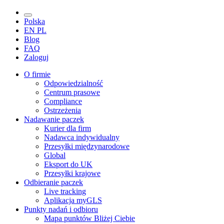
Polska
EN
PL
Blog
FAQ
Zaloguj
O firmie
Odpowiedzialność
Centrum prasowe
Compliance
Ostrzeżenia
Nadawanie paczek
Kurier dla firm
Nadawca indywidualny
Przesyłki międzynarodowe
Global
Eksport do UK
Przesyłki krajowe
Odbieranie paczek
Live tracking
Aplikacja myGLS
Punkty nadań i odbioru
Mapa punktów Bliżej Ciebie