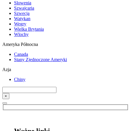
Slowenia
Szwajcaria
Szwecja
Watykan
Wegry
Wielka Brytania
Wlochy
Ameryka Północna
Canada
Stany Zjednoczone Ameryki
Azja
Chiny
×
Ważne linki