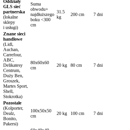
Oddziały
Suma
GLS
sieć
obwodu+
partnerska
31.5
najdłuższego
200 cm
7 dni
(lokalne
kg
boku <300
sklepy
cm
i usługi)
Znane sieci
handlowe
(Lidl,
Auchan,
Carrefour,
ABC,
80x60x60
Delikatesy
20 kg
80 cm
7 dni
cm
Centrum,
Duży Ben,
Groszek,
Martes Sport,
Shell,
Stokrotka)
Pozostałe
(Kolporter,
100x50x50
Dealz,
20 kg
100 cm
7 dni
cm
Bonito,
Pakersi)