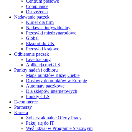
Centrum prasowe
Compliance
Ostrzeżenia
Nadawanie paczek
Kurier dla firm
Nadawca indywidualny
Przesyłki międzynarodowe
Global
Eksport do UK
Przesyłki krajowe
Odbieranie paczek
Live tracking
Aplikacja myGLS
Punkty nadań i odbioru
Mapa punktów Bliżej Ciebie
Dostawy do punktów w Europie
Automaty paczkowe
Dla sklepów internetowych
Punkty GLS
E-commerce
Partnerzy
Kariera
Zobacz aktualne Oferty Pracy
Pakuj się do IT
Weź udział w Programie Stażowym