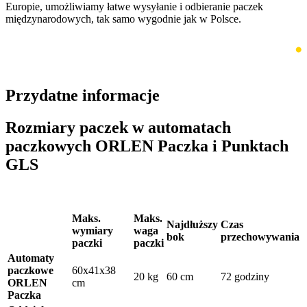
Europie, umożliwiamy łatwe wysyłanie i odbieranie paczek
międzynarodowych, tak samo wygodnie jak w Polsce.
Przydatne informacje
Rozmiary paczek w automatach
paczkowych ORLEN Paczka i Punktach
GLS
Maks.
Maks.
Najdłuższy
Czas
wymiary
waga
bok
przechowywania
paczki
paczki
Automaty
paczkowe
60x41x38
20 kg
60 cm
72 godziny
ORLEN
cm
Paczka