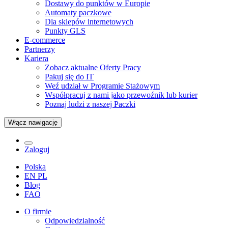
Dostawy do punktów w Europie
Automaty paczkowe
Dla sklepów internetowych
Punkty GLS
E-commerce
Partnerzy
Kariera
Zobacz aktualne Oferty Pracy
Pakuj się do IT
Weź udział w Programie Stażowym
Współpracuj z nami jako przewoźnik lub kurier
Poznaj ludzi z naszej Paczki
Włącz nawigację
Zaloguj
Polska
EN
PL
Blog
FAQ
O firmie
Odpowiedzialność