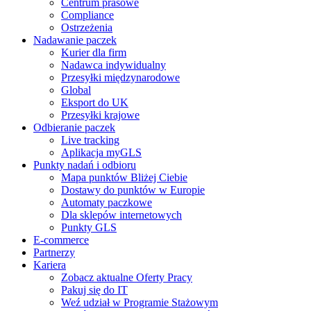
Centrum prasowe
Compliance
Ostrzeżenia
Nadawanie paczek
Kurier dla firm
Nadawca indywidualny
Przesyłki międzynarodowe
Global
Eksport do UK
Przesyłki krajowe
Odbieranie paczek
Live tracking
Aplikacja myGLS
Punkty nadań i odbioru
Mapa punktów Bliżej Ciebie
Dostawy do punktów w Europie
Automaty paczkowe
Dla sklepów internetowych
Punkty GLS
E-commerce
Partnerzy
Kariera
Zobacz aktualne Oferty Pracy
Pakuj się do IT
Weź udział w Programie Stażowym