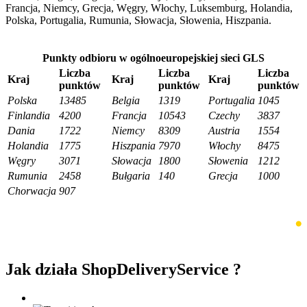
Francja, Niemcy, Grecja, Węgry, Włochy, Luksemburg, Holandia,
Polska, Portugalia, Rumunia, Słowacja, Słowenia, Hiszpania.
Punkty odbioru w ogólnoeuropejskiej sieci GLS
Liczba
Liczba
Liczba
Kraj
Kraj
Kraj
punktów
punktów
punktów
Polska
13485
Belgia
1319
Portugalia
1045
Finlandia
4200
Francja
10543
Czechy
3837
Dania
1722
Niemcy
8309
Austria
1554
Holandia
1775
Hiszpania
7970
Włochy
8475
Węgry
3071
Słowacja
1800
Słowenia
1212
Rumunia
2458
Bułgaria
140
Grecja
1000
Chorwacja
907
Jak działa ShopDeliveryService ?