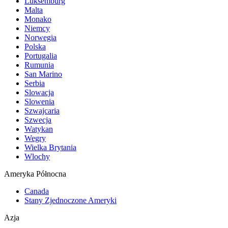
Luksemburg
Malta
Monako
Niemcy
Norwegia
Polska
Portugalia
Rumunia
San Marino
Serbia
Slowacja
Slowenia
Szwajcaria
Szwecja
Watykan
Wegry
Wielka Brytania
Wlochy
Ameryka Północna
Canada
Stany Zjednoczone Ameryki
Azja