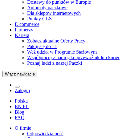
Dostawy do punktów w Europie
Automaty paczkowe
Dla sklepów internetowych
Punkty GLS
E-commerce
Partnerzy
Kariera
Zobacz aktualne Oferty Pracy
Pakuj się do IT
Weź udział w Programie Stażowym
Współpracuj z nami jako przewoźnik lub kurier
Poznaj ludzi z naszej Paczki
Włącz nawigację
Zaloguj
Polska
EN
PL
Blog
FAQ
O firmie
Odpowiedzialność