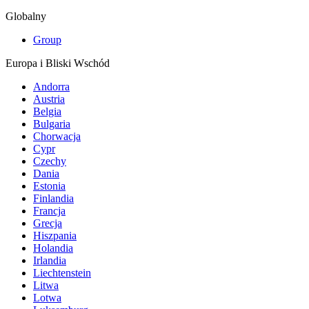
Globalny
Group
Europa i Bliski Wschód
Andorra
Austria
Belgia
Bulgaria
Chorwacja
Cypr
Czechy
Dania
Estonia
Finlandia
Francja
Grecja
Hiszpania
Holandia
Irlandia
Liechtenstein
Litwa
Lotwa