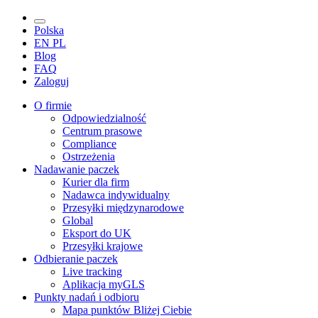
Polska
EN
PL
Blog
FAQ
Zaloguj
O firmie
Odpowiedzialność
Centrum prasowe
Compliance
Ostrzeżenia
Nadawanie paczek
Kurier dla firm
Nadawca indywidualny
Przesyłki międzynarodowe
Global
Eksport do UK
Przesyłki krajowe
Odbieranie paczek
Live tracking
Aplikacja myGLS
Punkty nadań i odbioru
Mapa punktów Bliżej Ciebie