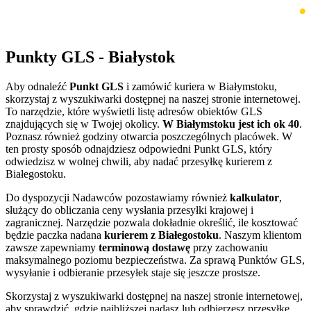
Punkty GLS - Białystok
Aby odnaleźć
Punkt GLS
i zamówić kuriera w Białymstoku,
skorzystaj z wyszukiwarki dostępnej na naszej stronie internetowej.
To narzędzie, które wyświetli listę adresów obiektów GLS
znajdujących się w Twojej okolicy.
W Białymstoku jest ich ok 40
.
Poznasz również godziny otwarcia poszczególnych placówek. W
ten prosty sposób odnajdziesz odpowiedni Punkt GLS, który
odwiedzisz w wolnej chwili, aby nadać przesyłkę kurierem z
Białegostoku.
Do dyspozycji Nadawców pozostawiamy również
kalkulator
,
służący do obliczania ceny wysłania przesyłki krajowej i
zagranicznej. Narzędzie pozwala dokładnie określić, ile kosztować
będzie paczka nadana
kurierem z Białegostoku
. Naszym klientom
zawsze zapewniamy
terminową dostawę
przy zachowaniu
maksymalnego poziomu bezpieczeństwa. Za sprawą Punktów GLS,
wysyłanie i odbieranie przesyłek staje się jeszcze prostsze.
Skorzystaj z wyszukiwarki dostępnej na naszej stronie internetowej,
aby sprawdzić, gdzie najbliższej nadasz lub odbierzesz przesyłkę