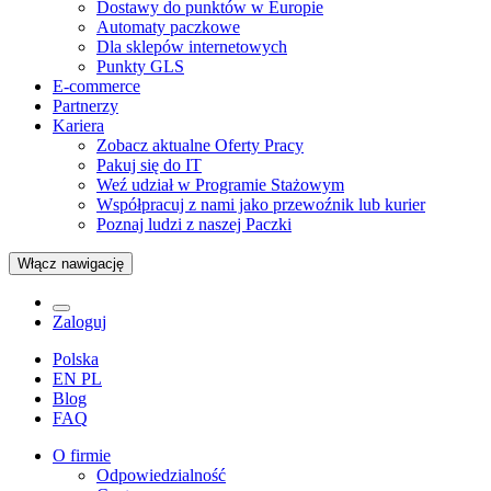
Dostawy do punktów w Europie
Automaty paczkowe
Dla sklepów internetowych
Punkty GLS
E-commerce
Partnerzy
Kariera
Zobacz aktualne Oferty Pracy
Pakuj się do IT
Weź udział w Programie Stażowym
Współpracuj z nami jako przewoźnik lub kurier
Poznaj ludzi z naszej Paczki
Włącz nawigację
Zaloguj
Polska
EN
PL
Blog
FAQ
O firmie
Odpowiedzialność