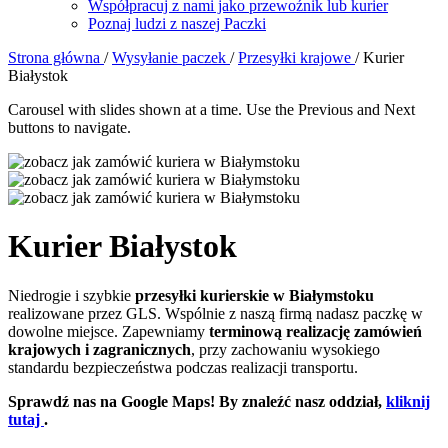
Współpracuj z nami jako przewoźnik lub kurier
Poznaj ludzi z naszej Paczki
Strona główna
/
Wysyłanie paczek
/
Przesyłki krajowe
/ Kurier
Białystok
Carousel with slides shown at a time. Use the Previous and Next
buttons to navigate.
Kurier Białystok
Niedrogie i szybkie
przesyłki kurierskie w Białymstoku
realizowane przez GLS. Wspólnie z naszą firmą nadasz paczkę w
dowolne miejsce. Zapewniamy
terminową realizację zamówień
krajowych i zagranicznych
, przy zachowaniu wysokiego
standardu bezpieczeństwa podczas realizacji transportu.
Sprawdź nas na Google Maps! By znaleźć nasz oddział,
kliknij
tutaj
.