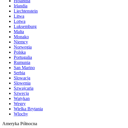
Holandia
Irlandia
Liechtenstein
Litwa
Lotwa
Luksemburg
Malta
Monako
Niemcy
Norwegia
Polska
Portugalia
Rumunia
San Marino
Serbia
Slowacja
Slowenia
Szwajcaria
Szwecja
Watykan
Wegry
Wielka Brytania
Wlochy
Ameryka Północna