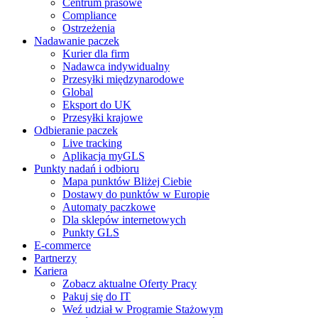
Centrum prasowe
Compliance
Ostrzeżenia
Nadawanie paczek
Kurier dla firm
Nadawca indywidualny
Przesyłki międzynarodowe
Global
Eksport do UK
Przesyłki krajowe
Odbieranie paczek
Live tracking
Aplikacja myGLS
Punkty nadań i odbioru
Mapa punktów Bliżej Ciebie
Dostawy do punktów w Europie
Automaty paczkowe
Dla sklepów internetowych
Punkty GLS
E-commerce
Partnerzy
Kariera
Zobacz aktualne Oferty Pracy
Pakuj się do IT
Weź udział w Programie Stażowym