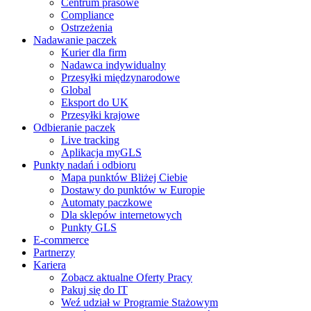
Centrum prasowe
Compliance
Ostrzeżenia
Nadawanie paczek
Kurier dla firm
Nadawca indywidualny
Przesyłki międzynarodowe
Global
Eksport do UK
Przesyłki krajowe
Odbieranie paczek
Live tracking
Aplikacja myGLS
Punkty nadań i odbioru
Mapa punktów Bliżej Ciebie
Dostawy do punktów w Europie
Automaty paczkowe
Dla sklepów internetowych
Punkty GLS
E-commerce
Partnerzy
Kariera
Zobacz aktualne Oferty Pracy
Pakuj się do IT
Weź udział w Programie Stażowym