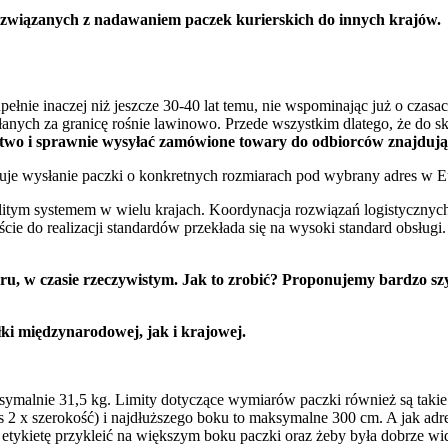
ch związanych z nadawaniem paczek kurierskich do innych krajów.
upełnie inaczej niż jeszcze 30-40 lat temu, nie wspominając już o czas
anych za granicę rośnie lawinowo. Przede wszystkim dlatego, że do s
atwo i sprawnie wysyłać zamówione towary do odbiorców znajdujący
ztuje wysłanie paczki o konkretnych rozmiarach pod wybrany adres w E
itym systemem w wielu krajach. Koordynacja rozwiązań logistycznych 
ie do realizacji standardów przekłada się na wysoki standard obsługi
ru, w czasie rzeczywistym. Jak to zrobić? Proponujemy bardzo sz
ki międzynarodowej, jak i krajowej.
malnie 31,5 kg. Limity dotyczące wymiarów paczki również są takie 
2 x szerokość) i najdłuższego boku to maksymalne 300 cm. A jak adr
 etykietę przykleić na większym boku paczki oraz żeby była dobrze wid