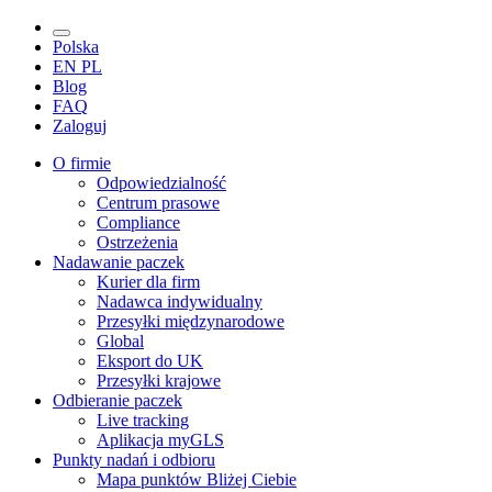
Polska
EN
PL
Blog
FAQ
Zaloguj
O firmie
Odpowiedzialność
Centrum prasowe
Compliance
Ostrzeżenia
Nadawanie paczek
Kurier dla firm
Nadawca indywidualny
Przesyłki międzynarodowe
Global
Eksport do UK
Przesyłki krajowe
Odbieranie paczek
Live tracking
Aplikacja myGLS
Punkty nadań i odbioru
Mapa punktów Bliżej Ciebie