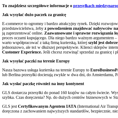
Tu znajdziesz
szczegółowe informacje o
przesyłkach międzynar
Jak wysyłać dużo paczek za granicę
E-commerce to ogromny i bardzo atrakcyjny rynek. Dzięki rozwojowi r
przedstawicielstwa, żeby
z powodzeniem znajdować nabywców na 
ją zaprezentować online.
Zaawansowane i sprawne rozwiązania logi
proces oczami kupującego. Dla niego bardzo ważnym argumentem – w
warto współpracować z taką firmą kurierską, której
szyld jest dobrz
jednorazowo, ale też w dłuższej perspektywie. Klienci sklepów inte
Customer Experience.
Jeśli chcesz rozwinąć sprzedaż za granicę i 
Jak wysyłać paczki na terenie Europy
Nasza bazowa usługa kurierska na terenie Europy to
EuroBusinessP
lub Berlina przesyłki docierają zwykle w dwa dni, do Amsterdamu, Pa
Jak wysłać paczkę również na inny kontynent
GLS dostarcza przesyłki do ponad 160 krajów na całym świecie. Wys
szybka. Czas doręczenia? Np. do dużych centrów biznesowych w St
GLS jest
Certyfikowanym Agentem IATA
(International Air Tran
doręczona z zachowaniem najwyższych standardów, bezpiecznie, nie