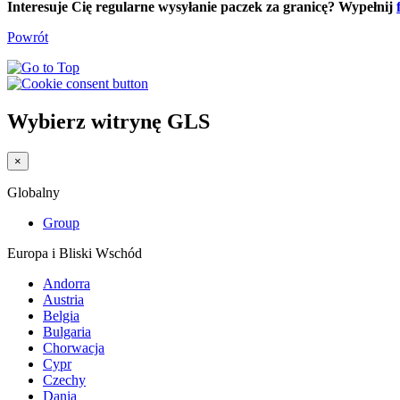
Interesuje Cię regularne wysyłanie paczek za granicę?
Wypełnij
Powrót
Wybierz witrynę GLS
×
Globalny
Group
Europa i Bliski Wschód
Andorra
Austria
Belgia
Bulgaria
Chorwacja
Cypr
Czechy
Dania