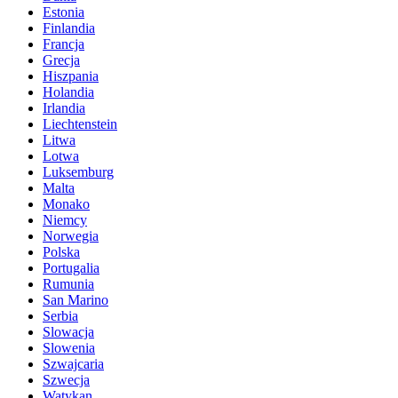
Estonia
Finlandia
Francja
Grecja
Hiszpania
Holandia
Irlandia
Liechtenstein
Litwa
Lotwa
Luksemburg
Malta
Monako
Niemcy
Norwegia
Polska
Portugalia
Rumunia
San Marino
Serbia
Slowacja
Slowenia
Szwajcaria
Szwecja
Watykan