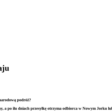
aju
zynarodową podróż?
lony, a po ilu dniach przesyłkę otrzyma odbiorca w Nowym Jorku l