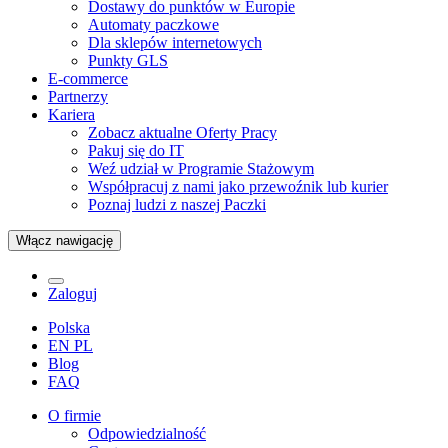
Dostawy do punktów w Europie
Automaty paczkowe
Dla sklepów internetowych
Punkty GLS
E-commerce
Partnerzy
Kariera
Zobacz aktualne Oferty Pracy
Pakuj się do IT
Weź udział w Programie Stażowym
Współpracuj z nami jako przewoźnik lub kurier
Poznaj ludzi z naszej Paczki
Włącz nawigację
Zaloguj
Polska
EN
PL
Blog
FAQ
O firmie
Odpowiedzialność