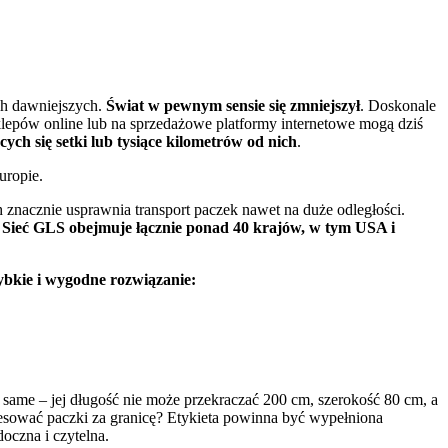
ach dawniejszych.
Świat w pewnym sensie się zmniejszył
. Doskonale
klepów online lub na sprzedażowe platformy internetowe mogą dziś
ch się setki lub tysiące kilometrów od nich
.
uropie.
znacznie usprawnia transport paczek nawet na duże odległości.
.
Sieć GLS obejmuje łącznie ponad 40 krajów, w tym USA i
ybkie i wygodne rozwiązanie:
same – jej długość nie może przekraczać 200 cm, szerokość 80 cm, a
esować paczki za granicę? Etykieta powinna być wypełniona
oczna i czytelna.