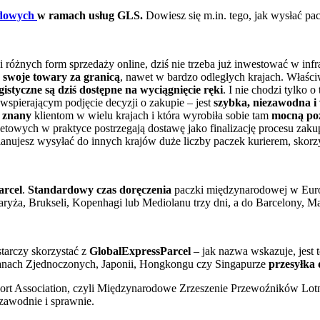
odowych
w ramach usług GLS.
Dowiesz się m.in. tego, jak wysłać pa
óżnych form sprzedaży online, dziś nie trzeba już inwestować w infras
swoje towary za granicą
, nawet w bardzo odległych krajach. Właści
styczne są dziś dostępne na wyciągnięcie ręki
. I nie chodzi tylko o
spierającym podjęcie decyzji o zakupie – jest
szybka, niezawodna i
e znany
klientom w wielu krajach i która wyrobiła sobie tam
mocną poz
rnetowych w praktyce postrzegają dostawę jako finalizację procesu za
planujesz wysyłać do innych krajów duże liczby paczek kurierem, skorz
arcel
.
Standardowy czas doręczenia
paczki międzynarodowej w Eur
ryża, Brukseli, Kopenhagi lub Mediolanu trzy dni, a do Barcelony, Mar
tarczy skorzystać z
GlobalExpressParcel
– jak nazwa wskazuje, jest 
anach Zjednoczonych, Japonii, Hongkongu czy Singapurze
przesyłka 
sport Association, czyli Międzynarodowe Zrzeszenie Przewoźników Lot
zawodnie i sprawnie.