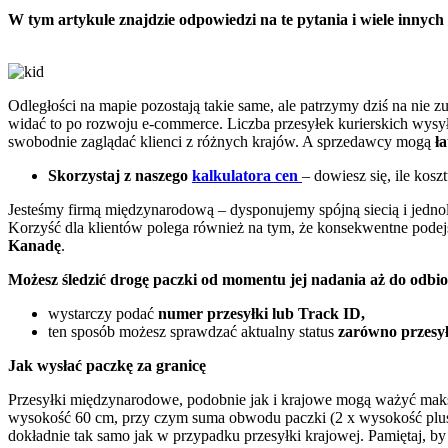
W tym artykule znajdzie odpowiedzi na te pytania i wiele inny
Odległości na mapie pozostają takie same, ale patrzymy dziś na nie z
widać to po rozwoju e-commerce. Liczba przesyłek kurierskich wysył
swobodnie zaglądać klienci z różnych krajów. A sprzedawcy mogą
ł
Skorzystaj z naszego
kalkulatora cen
– dowiesz się, ile kos
Jesteśmy firmą międzynarodową – dysponujemy spójną siecią i jednol
Korzyść dla klientów polega również na tym, że konsekwentne podejśc
Kanadę
.
Możesz śledzić drogę paczki od momentu jej nadania aż do odbio
wystarczy podać
numer przesyłki lub Track ID
,
ten sposób możesz sprawdzać aktualny status
zarówno przesył
Jak wysłać paczkę za granicę
Przesyłki międzynarodowe, podobnie jak i krajowe mogą ważyć maksy
wysokość 60 cm, przy czym suma obwodu paczki (2 x wysokość plus 
dokładnie tak samo jak w przypadku przesyłki krajowej. Pamiętaj, by