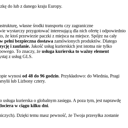
czkę do lub z danego kraju Europy.
trukturę, własne środki transportu czy zagraniczne
wie wystarczy przygotować interesującą dla nich ofertę i odpowiednio
 to, że ktoś przewiezie paczki z miejsca na miejsce. Spójrz na cały
 w pełni bezpieczna dostawa
zamówionych produktów. Dlatego
ycję i zaufanie.
Jakość usług kurierskich jest istotna nie tylko
kupowego. To znaczy, że
usługa kurierska to ważny element
ystaj z usług GLS.
opie wynosi
od 48 do 96 godzin
. Przykładowo: do Wiednia, Pragi
sylii lub Lizbony cztery.
to usługa kurierska o globalnym zasięgu. A poza tym, jest naprawdę
dociera w ciągu kilku dni
.
niczych). Dzięki temu masz pewność, że Twoja przesyłka zostanie